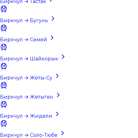
Биркчул → Тастак
Биркчул → Бугунь
Биркчул → Семей
Биркчул → Шайкорык
Биркчул → Жеты-Су
Биркчул → Жетыген
Биркчул → Жидели
Биркчул → Соло-Тюбе