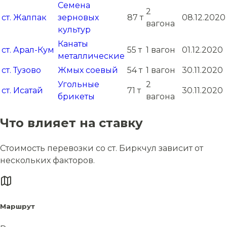
Семена
2
ст. Жалпак
зерновых
87 т
08.12.2020
вагона
культур
Канаты
ст. Арал-Кум
55 т
1 вагон
01.12.2020
металлические
ст. Тузово
Жмых соевый
54 т
1 вагон
30.11.2020
Угольные
2
ст. Исатай
71 т
30.11.2020
брикеты
вагона
Что влияет на ставку
Стоимость перевозки со ст. Биркчул зависит от
нескольких факторов.
Маршрут