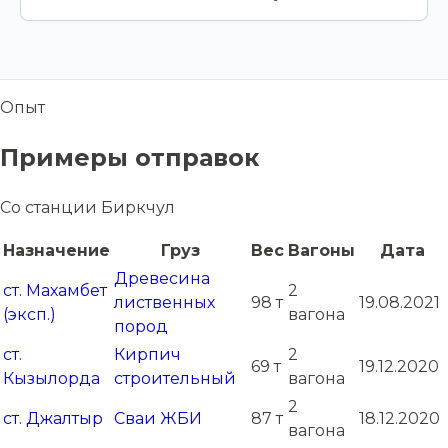
Опыт
Примеры отправок
Со станции Биркчул
Назначение
Груз
Вес
Вагоны
Дата
Древесина
ст. Махамбет
2
лиственных
98 т
19.08.2021
(эксп.)
вагона
пород
ст.
Кирпич
2
69 т
19.12.2020
Кызылорда
строительный
вагона
2
ст. Джалтыр
Сваи ЖБИ
87 т
18.12.2020
вагона