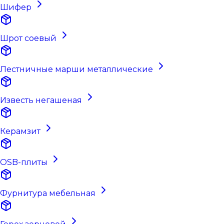
Шифер
Шрот соевый
Лестничные марши металлические
Известь негашеная
Керамзит
OSB-плиты
Фурнитура мебельная