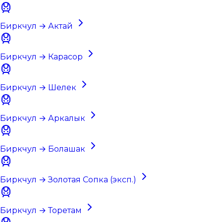
Биркчул → Актай
Биркчул → Карасор
Биркчул → Шелек
Биркчул → Аркалык
Биркчул → Болашак
Биркчул → Золотая Сопка (эксп.)
Биркчул → Торетам