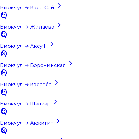
Биркчул → Кара-Сай
Биркчул → Жилаево
Биркчул → Аксу II
Биркчул → Воронинская
Биркчул → Караоба
Биркчул → Шалкар
Биркчул → Акжигит