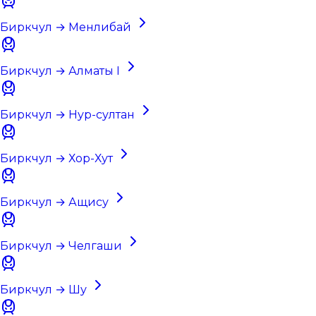
Биркчул → Менлибай
Биркчул → Алматы I
Биркчул → Нур-султан
Биркчул → Хор-Хут
Биркчул → Ащису
Биркчул → Челгаши
Биркчул → Шу