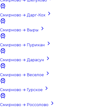
Смирново → Шелухово
Смирново → Дарг-Кох
Смирново → Выры
Смирново → Пурикан
Смирново → Дарасун
Смирново → Веселое
Смирново → Гурское
Смирново → Россолово