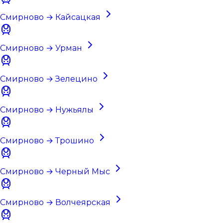
Смирново → Кайсацкая
Смирново → Урман
Смирново → Зелецино
Смирново → Нужьялы
Смирново → Трошино
Смирново → Черный Мыс
Смирново → Волчеярская