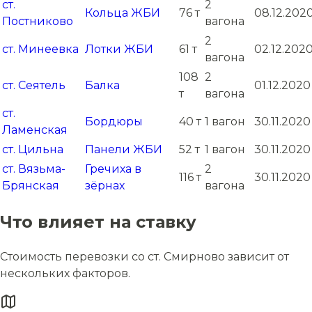
ст.
2
Кольца ЖБИ
76 т
08.12.202
Постниково
вагона
2
ст. Минеевка
Лотки ЖБИ
61 т
02.12.202
вагона
108
2
ст. Сеятель
Балка
01.12.2020
т
вагона
ст.
Бордюры
40 т
1 вагон
30.11.2020
Ламенская
ст. Цильна
Панели ЖБИ
52 т
1 вагон
30.11.2020
ст. Вязьма-
Гречиха в
2
116 т
30.11.2020
Брянская
зёрнах
вагона
Что влияет на ставку
Стоимость перевозки со ст. Смирново зависит от
нескольких факторов.