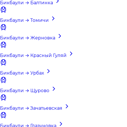
Бикбаули → Балтинка
Бикбаули → Томичи
Бикбаули → Жерновка
Бикбаули → Красный Гуляй
Бикбаули → Урбах
Бикбаули → Щурово
Бикбаули → Зачатьевская
Бикбаули → Глазуновка