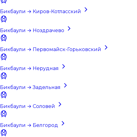
Бикбаули → Киров-Котласский
Бикбаули → Ноздрачево
Бикбаули → Первомайск-Горьковский
Бикбаули → Нерудная
Бикбаули → Задельная
Бикбаули → Соловей
Бикбаули → Белгород