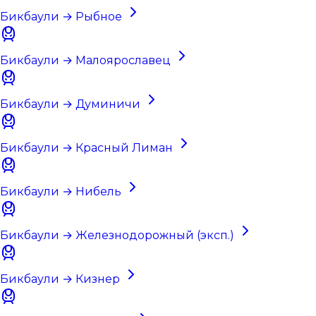
Бикбаули → Рыбное
Бикбаули → Малоярославец
Бикбаули → Думиничи
Бикбаули → Красный Лиман
Бикбаули → Нибель
Бикбаули → Железнодорожный (эксп.)
Бикбаули → Кизнер