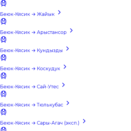
Беюк-Кясик → Жайык
Беюк-Кясик → Арыстансор
Беюк-Кясик → Кундызды
Беюк-Кясик → Коскудук
Беюк-Кясик → Сай-Утес
Беюк-Кясик → Тюлькубас
Беюк-Кясик → Сары-Агач (эксп.)