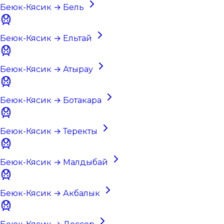
Беюк-Кясик → Бель
Беюк-Кясик → Ельтай
Беюк-Кясик → Атырау
Беюк-Кясик → Ботакара
Беюк-Кясик → Теректы
Беюк-Кясик → Малдыбай
Беюк-Кясик → Акбалык