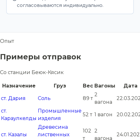
согласовываются индивидуально.
Опыт
Примеры отправок
Со станции Беюк-Кясик
Назначение
Груз
Вес
Вагоны
Дата
2
ст. Дария
Соль
89 т
22.03.20
вагона
ст.
Промышленные
52 т
1 вагон
20.02.20
Караулкелды
изделия
Древесина
102
2
ст. Казалы
лиственных
24.01.202
т
вагона