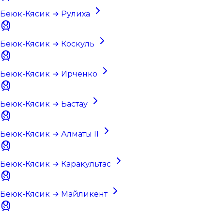
Беюк-Кясик → Рулиха
Беюк-Кясик → Коскуль
Беюк-Кясик → Ирченко
Беюк-Кясик → Бастау
Беюк-Кясик → Алматы II
Беюк-Кясик → Каракультас
Беюк-Кясик → Майликент