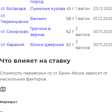
пород
ст. Ботакара
Съемные кузова
45 т
1 вагон
23.12.20
ст.
Бензин
58 т
1 вагон
01.12.202
Черемшанка
Гречиха в
2
ст. Смирново
62 т
30.11.202
зёрнах
вагона
2
ст. Каракия
Блоки дверные
62 т
30.11.202
вагона
Что влияет на ставку
Стоимость перевозки со ст. Беюк-Кясик зависит от
нескольких факторов.
Маршрут