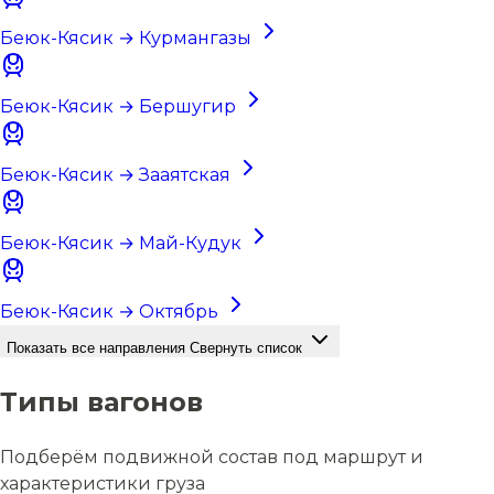
Беюк-Кясик → Курмангазы
Беюк-Кясик → Бершугир
Беюк-Кясик → Зааятская
Беюк-Кясик → Май-Кудук
Беюк-Кясик → Октябрь
Показать все направления
Свернуть список
Типы вагонов
Подберём подвижной состав под маршрут и
характеристики груза