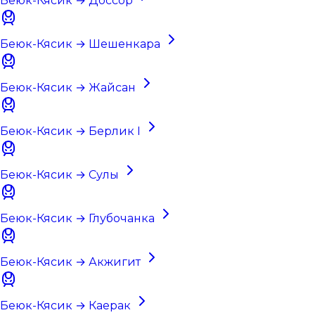
Беюк-Кясик → Доссор
Беюк-Кясик → Шешенкара
Беюк-Кясик → Жайсан
Беюк-Кясик → Берлик I
Беюк-Кясик → Сулы
Беюк-Кясик → Глубочанка
Беюк-Кясик → Акжигит
Беюк-Кясик → Каерак