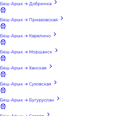
Беш-Арык → Добринка
Беш-Арык → Приазовская
Беш-Арык → Карелино
Беш-Арык → Моршанск
Беш-Арык → Ханская
Беш-Арык → Суховская
Беш-Арык → Бугуруслан