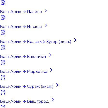
Беш-Арык → Палево
Беш-Арык → Инская
Беш-Арык → Красный Хутор (эксп.)
Беш-Арык → Ключики
Беш-Арык → Марьевка
Беш-Арык → Сураж (эксп.)
Беш-Арык → Вышгород