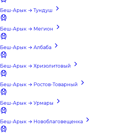
Беш-Арык → Тундуш
Беш-Арык → Мегион
Беш-Арык → Албаба
Беш-Арык → Хризолитовый
Беш-Арык → Ростов-Товарный
Беш-Арык → Урмары
Беш-Арык → Новоблаговещенка