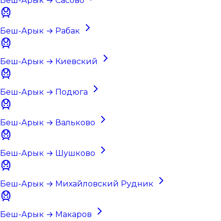
Беш-Арык → Сасово
Беш-Арык → Рабак
Беш-Арык → Киевский
Беш-Арык → Подюга
Беш-Арык → Вальково
Беш-Арык → Шушково
Беш-Арык → Михайловский Рудник
Беш-Арык → Макаров