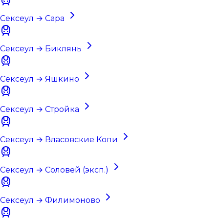
Сексеул → Сара
Сексеул → Биклянь
Сексеул → Яшкино
Сексеул → Стройка
Сексеул → Власовские Копи
Сексеул → Соловей (эксп.)
Сексеул → Филимоново