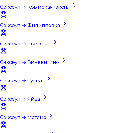
Сексеул → Крымская (эксп.)
Сексеул → Филипповка
Сексеул → Старково
Сексеул → Виневитино
Сексеул → Сузгун
Сексеул → Яйва
Сексеул → Мотома