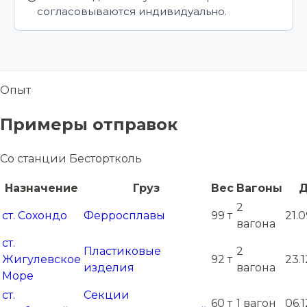
согласовываются индивидуально.
Опыт
Примеры отправок
Со станции Бестортколь
Назначение
Груз
Вес
Вагоны
Д
2
ст. Сохондо
Ферросплавы
99 т
21.0
вагона
ст.
Пластиковые
2
Жигулевское
92 т
23.
изделия
вагона
Море
ст.
Секции
60 т
1 вагон
06.