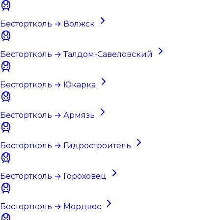
Бестортколь → Волжск
Бестортколь → Талдом-Савеловский
Бестортколь → Юкарка
Бестортколь → Армязь
Бестортколь → Гидростроитель
Бестортколь → Гороховец
Бестортколь → Мордвес