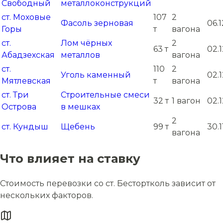
Свободный
металлоконструкций
ст. Моховые
107
2
Фасоль зерновая
06.
Горы
т
вагона
ст.
Лом чёрных
2
63 т
02.
Абадзехская
металлов
вагона
ст.
110
2
Уголь каменный
02.
Мятлевская
т
вагона
ст. Три
Строительные смеси
32 т
1 вагон
02.
Острова
в мешках
2
ст. Кундыш
Щебень
99 т
30.
вагона
Что влияет на ставку
Стоимость перевозки со ст. Бестортколь зависит от
нескольких факторов.