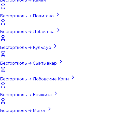
Бестортколь → Кенай
Бестортколь → Политово
Бестортколь → Добрянка
Бестортколь → Кульдур
Бестортколь → Сыктывкар
Бестортколь → Лобовские Копи
Бестортколь → Княжиха
Бестортколь → Мегет