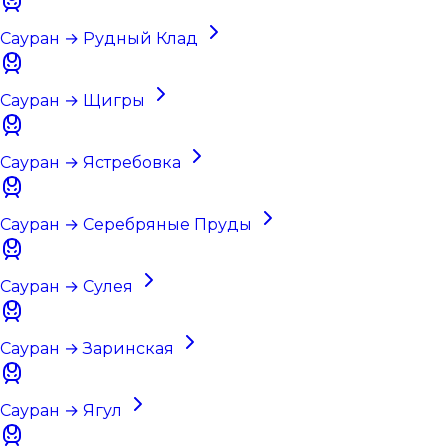
Сауран → Рудный Клад
Сауран → Щигры
Сауран → Ястребовка
Сауран → Серебряные Пруды
Сауран → Сулея
Сауран → Заринская
Сауран → Ягул