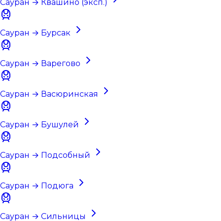
Сауран → Квашино (эксп.)
Сауран → Бурсак
Сауран → Варегово
Сауран → Васюринская
Сауран → Бушулей
Сауран → Подсобный
Сауран → Подюга
Сауран → Сильницы