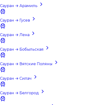
Сауран → Арамиль
Сауран → Гусев
Сауран → Лена
Сауран → Бобыльская
Сауран → Вятские Поляны
Сауран → Силач
Сауран → Белгород