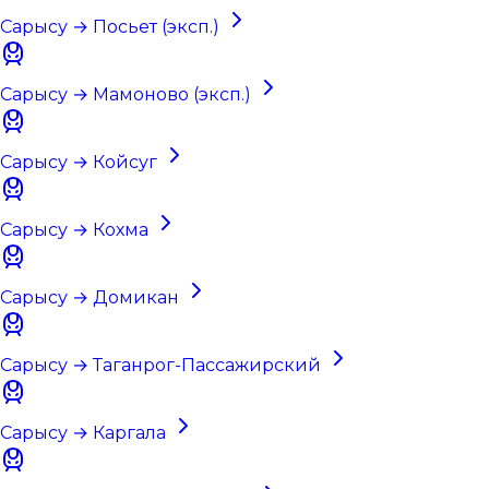
Сарысу → Посьет (эксп.)
Сарысу → Мамоново (эксп.)
Сарысу → Койсуг
Сарысу → Кохма
Сарысу → Домикан
Сарысу → Таганрог-Пассажирский
Сарысу → Каргала