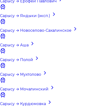
Сарысу → Ерофей Павлович
Сарысу → Яндыки (эксп.)
Сарысу → Новоселово-Сахалинское
Сарысу → Аша
Сарысу → Полой
Сарысу → Мухтолово
Сарысу → Мочалинский
Сарысу → Курдюмовка