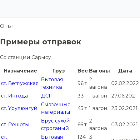
Опыт
Примеры отправок
Со станции Сарысу
Назначение
Груз
Вес
Вагоны
Дата
Бытовая
2
ст. Ветлужская
96 т
02.02.2022
техника
вагона
ст. Ингода
ДСП
33 т
1 вагон
27.06.2021
Смазочные
ст. Урулюнгуй
45 т
1 вагон
23.02.2021
материалы
Брус сухой
2
ст. Решоты
66 т
03.02.2021
строганый
вагона
ст.
Бытовая
124
3