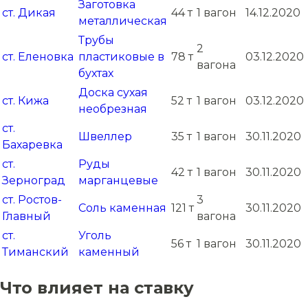
Заготовка
ст. Дикая
44 т
1 вагон
14.12.2020
металлическая
Трубы
2
ст. Еленовка
пластиковые в
78 т
03.12.2020
вагона
бухтах
Доска сухая
ст. Кижа
52 т
1 вагон
03.12.2020
необрезная
ст.
Швеллер
35 т
1 вагон
30.11.2020
Бахаревка
ст.
Руды
42 т
1 вагон
30.11.2020
Зерноград
марганцевые
ст. Ростов-
3
Соль каменная
121 т
30.11.2020
Главный
вагона
ст.
Уголь
56 т
1 вагон
30.11.2020
Тиманский
каменный
Что влияет на ставку