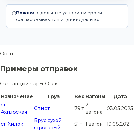
Важно:
отдельные условия и сроки
согласовываются индивидуально.
Опыт
Примеры отправок
Со станции Сары-Озек
Назначение
Груз
Вес
Вагоны
Дата
ст.
2
Спирт
79 т
03.03.2025
Ахтырская
вагона
Брус сухой
ст. Хилок
51 т
1 вагон
19.08.2021
строганый