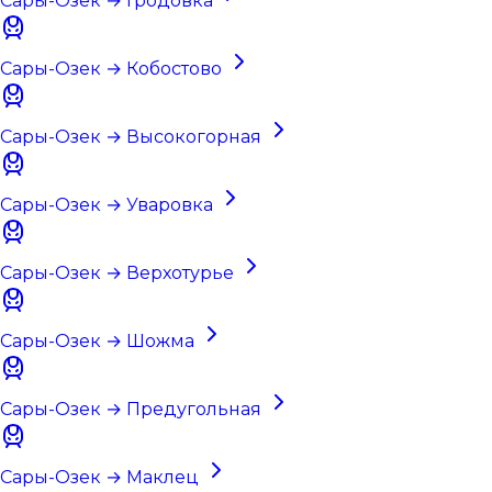
Сары-Озек → Гродовка
Сары-Озек → Кобостово
Сары-Озек → Высокогорная
Сары-Озек → Уваровка
Сары-Озек → Верхотурье
Сары-Озек → Шожма
Сары-Озек → Предугольная
Сары-Озек → Маклец