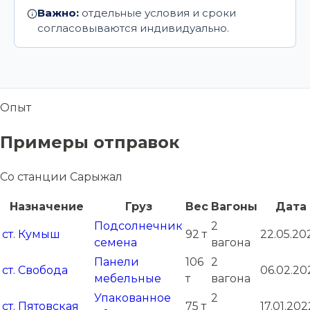
Важно:
отдельные условия и сроки
согласовываются индивидуально.
Опыт
Примеры отправок
Со станции Сарыжал
Назначение
Груз
Вес
Вагоны
Дата
Подсолнечник
2
ст. Кумыш
92 т
22.05.20
семена
вагона
Панели
106
2
ст. Свобода
06.02.20
мебельные
т
вагона
Упакованное
2
ст. Пятовская
75 т
17.01.202