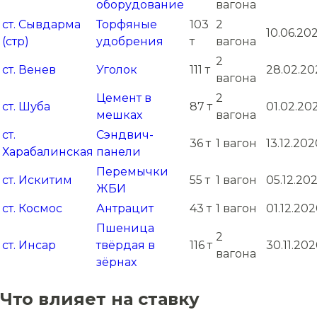
оборудование
вагона
ст. Сывдарма
Торфяные
103
2
10.06.202
(стр)
удобрения
т
вагона
2
ст. Венев
Уголок
111 т
28.02.20
вагона
Цемент в
2
ст. Шуба
87 т
01.02.20
мешках
вагона
ст.
Сэндвич-
36 т
1 вагон
13.12.202
Харабалинская
панели
Перемычки
ст. Искитим
55 т
1 вагон
05.12.20
ЖБИ
ст. Космос
Антрацит
43 т
1 вагон
01.12.20
Пшеница
2
ст. Инсар
твёрдая в
116 т
30.11.20
вагона
зёрнах
Что влияет на ставку