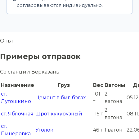
согласовываются индивидуально.
Опыт
Примеры отправок
Со станции Берказань
Назначение
Груз
Вес
Вагоны
Д
ст.
101
2
Цемент в биг-бэгах
05.1
Лутошкино
т
вагона
2
ст. Яблочная
Шрот кукурузный
115 т
08.1
вагона
ст.
Уголок
46 т
1 вагон
22.0
Пинеровка