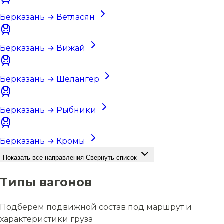
Берказань → Ветласян
Берказань → Вижай
Берказань → Шелангер
Берказань → Рыбники
Берказань → Кромы
Показать все направления
Свернуть список
Типы вагонов
Подберём подвижной состав под маршрут и
характеристики груза