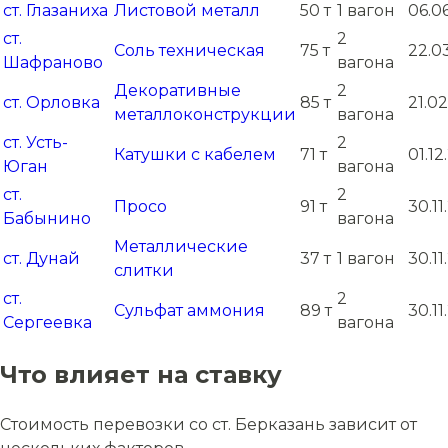
ст. Глазаниха
Листовой металл
50 т
1 вагон
06.0
ст.
2
Соль техническая
75 т
22.0
Шафраново
вагона
Декоративные
2
ст. Орловка
85 т
21.02
металлоконструкции
вагона
ст. Усть-
2
Катушки с кабелем
71 т
01.1
Юган
вагона
ст.
2
Просо
91 т
30.1
Бабынино
вагона
Металлические
ст. Дунай
37 т
1 вагон
30.1
слитки
ст.
2
Сульфат аммония
89 т
30.1
Сергеевка
вагона
Что влияет на ставку
Стоимость перевозки со ст. Берказань зависит от