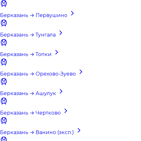
Берказань → Первушино
Берказань → Тунгала
Берказань → Топки
Берказань → Орехово-Зуево
Берказань → Ашулук
Берказань → Чертково
Берказань → Ванино (эксп.)