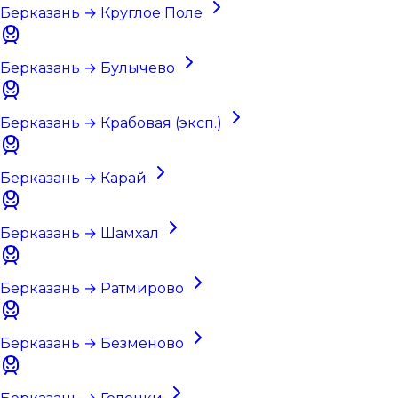
Берказань → Круглое Поле
Берказань → Булычево
Берказань → Крабовая (эксп.)
Берказань → Карай
Берказань → Шамхал
Берказань → Ратмирово
Берказань → Безменово