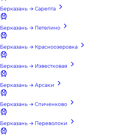
Берказань → Сарепта
Берказань → Петелино
Берказань → Красноозеровка
Берказань → Известковая
Берказань → Арсаки
Берказань → Спиченково
Берказань → Переволоки