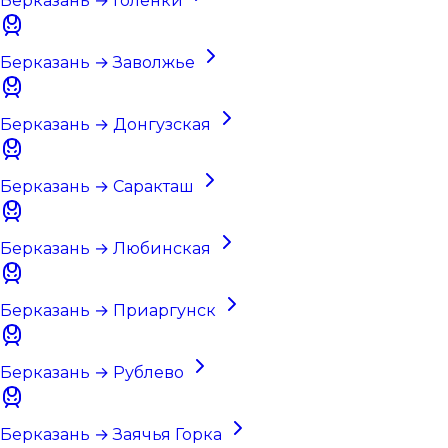
Берказань → Голенки
Берказань → Заволжье
Берказань → Донгузская
Берказань → Саракташ
Берказань → Любинская
Берказань → Приаргунск
Берказань → Рублево
Берказань → Заячья Горка