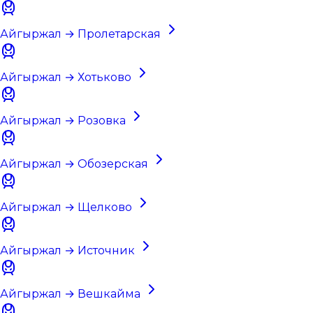
Айгыржал → Пролетарская
Айгыржал → Хотьково
Айгыржал → Розовка
Айгыржал → Обозерская
Айгыржал → Щелково
Айгыржал → Источник
Айгыржал → Вешкайма