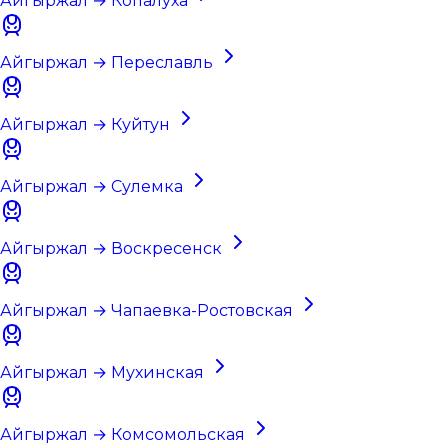
Айгыржал → Копалуха
Айгыржал → Переславль
Айгыржал → Куйтун
Айгыржал → Сулемка
Айгыржал → Воскресенск
Айгыржал → Чапаевка-Ростовская
Айгыржал → Мухинская
Айгыржал → Комсомольская