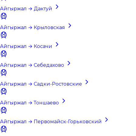
Айгыржал → Дактуй
Айгыржал → Крыловская
Айгыржал → Косачи
Айгыржал → Себедахово
Айгыржал → Садки-Ростовские
Айгыржал → Тоншаево
Айгыржал → Первомайск-Горьковский