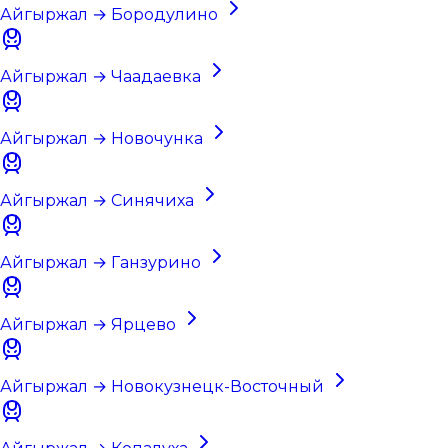
Айгыржал → Бородулино
Айгыржал → Чаадаевка
Айгыржал → Новочунка
Айгыржал → Синячиха
Айгыржал → Ганзурино
Айгыржал → Ярцево
Айгыржал → Новокузнецк-Восточный