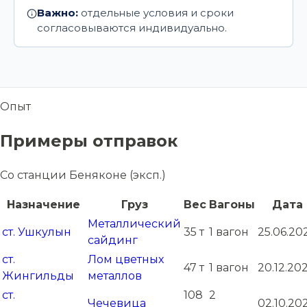
Важно:
отдельные условия и сроки
согласовываются индивидуально.
Опыт
Примеры отправок
Со станции Беняконе (эксп.)
Назначение
Груз
Вес
Вагоны
Дата
Металлический
ст. Ушкулын
35 т
1 вагон
25.06.20
сайдинг
ст.
Лом цветных
47 т
1 вагон
20.12.202
Жингильды
металлов
ст.
108
2
Чечевица
02.10.20