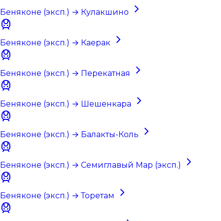
Беняконе (эксп.) → Кулакшино
Беняконе (эксп.) → Каерак
Беняконе (эксп.) → Перекатная
Беняконе (эксп.) → Шешенкара
Беняконе (эксп.) → Балакты-Коль
Беняконе (эксп.) → Семиглавый Мар (эксп.)
Беняконе (эксп.) → Торетам