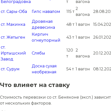
Белоградовка
т
вагона
2
ст. Сары-Оба
Гипс навалом
115 т
28.08.20
вагона
Дровяная
ст. Макинка
48 т
1 вагон
15.04.202
древесина
Кирпич
ст. Жетыген
43 т
1 вагон
26.01.202
огнеупорный
ст.
120
2
Иртышский
Слябы
20.12.20
т
вагона
Завод
Доска сухая
ст. Сурум
54 т
1 вагон
08.12.20
необрезная
Что влияет на ставку
Стоимость перевозки со ст. Беняконе (эксп.) зависит
от нескольких факторов.