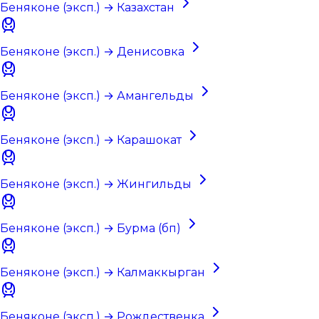
Беняконе (эксп.) → Казахстан
Беняконе (эксп.) → Денисовка
Беняконе (эксп.) → Амангельды
Беняконе (эксп.) → Карашокат
Беняконе (эксп.) → Жингильды
Беняконе (эксп.) → Бурма (бп)
Беняконе (эксп.) → Калмаккырган
Беняконе (эксп.) → Рождественка