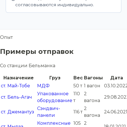
согласовываются индивидуально.
Опыт
Примеры отправок
Со станции Бельманка
Назначение
Груз
Вес
Вагоны
Дата
ст. Май-Тобе
МДФ
50 т
1 вагон
03.10.202
Упакованное
110
2
ст. Бель-Агач
29.08.202
оборудование
т
вагона
Сэндвич-
2
ст. Джемантуз
116 т
24.06.202
панели
вагона
Комплексные
105
2
ст. Мырза
18.01.2021