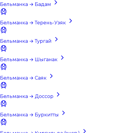
Бельманка → Бадам
Бельманка → Терень-Узяк
Бельманка → Тургай
Бельманка → Шыганак
Бельманка → Саяк
Бельманка → Доссор
Бельманка → Буркитты