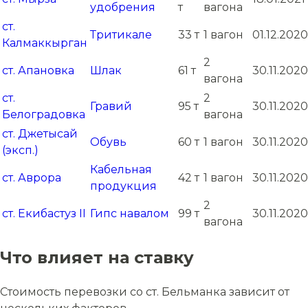
удобрения
т
вагона
ст.
Тритикале
33 т
1 вагон
01.12.2020
Калмаккырган
2
ст. Апановка
Шлак
61 т
30.11.2020
вагона
ст.
2
Гравий
95 т
30.11.2020
Белоградовка
вагона
ст. Джетысай
Обувь
60 т
1 вагон
30.11.2020
(эксп.)
Кабельная
ст. Аврора
42 т
1 вагон
30.11.2020
продукция
2
ст. Екибастуз II
Гипс навалом
99 т
30.11.2020
вагона
Что влияет на ставку
Стоимость перевозки со ст. Бельманка зависит от