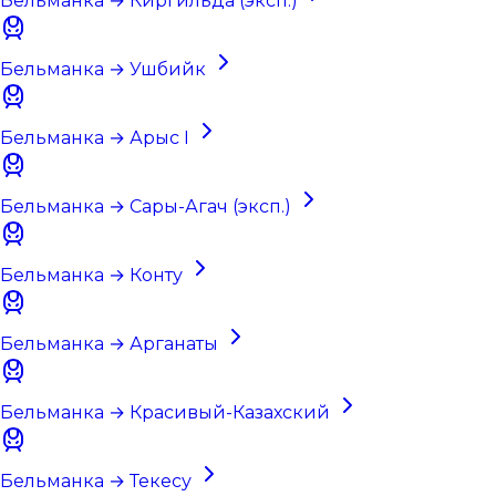
Бельманка → Киргильда (эксп.)
Бельманка → Ушбийк
Бельманка → Арыс I
Бельманка → Сары-Агач (эксп.)
Бельманка → Конту
Бельманка → Арганаты
Бельманка → Красивый-Казахский
Бельманка → Текесу