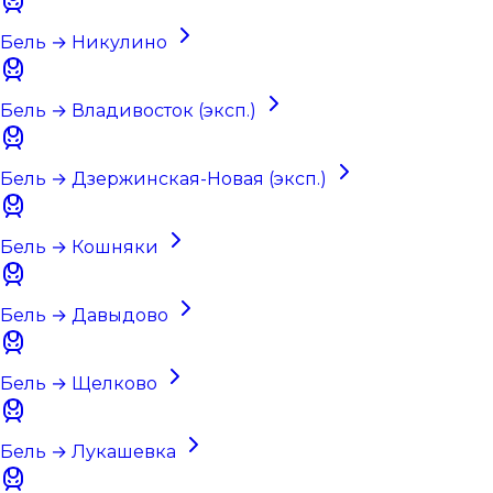
Бель → Никулино
Бель → Владивосток (эксп.)
Бель → Дзержинская-Новая (эксп.)
Бель → Кошняки
Бель → Давыдово
Бель → Щелково
Бель → Лукашевка