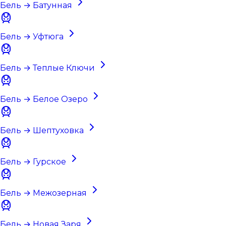
Бель → Батунная
Бель → Уфтюга
Бель → Теплые Ключи
Бель → Белое Озеро
Бель → Шептуховка
Бель → Гурское
Бель → Межозерная
Бель → Новая Заря