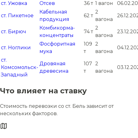
ст. Ужовка
Отсев
36 т
1 вагон
06.02.20
Кабельная
2
ст. Пикетное
62 т
26.12.20
продукция
вагона
Комбикорма-
2
ст. Бирюч
74 т
23.12.20
концентраты
вагона
Фосфоритная
109
2
ст. Ноглики
04.12.20
мука
т
вагона
ст.
Дровяная
107
2
Комсомольск-
03.12.20
древесина
т
вагона
Западный
Что влияет на ставку
Стоимость перевозки со ст. Бель зависит от
нескольких факторов.