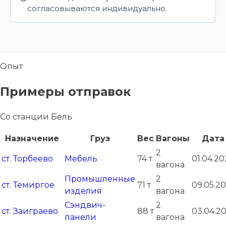
согласовываются индивидуально.
Опыт
Примеры отправок
Со станции Бель
Назначение
Груз
Вес
Вагоны
Дата
2
ст. Торбеево
Мебель
74 т
01.04.20
вагона
Промышленные
2
ст. Темиргое
71 т
09.05.20
изделия
вагона
Сэндвич-
2
ст. Заиграево
88 т
03.04.20
панели
вагона