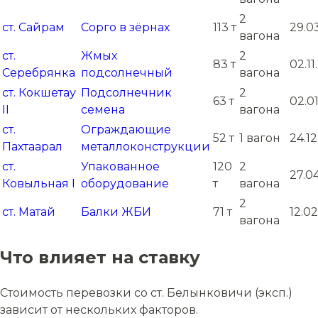
2
ст. Сайрам
Сорго в зёрнах
113 т
29.0
вагона
ст.
Жмых
2
83 т
02.11
Серебрянка
подсолнечный
вагона
ст. Кокшетау
Подсолнечник
2
63 т
02.0
II
семена
вагона
ст.
Ограждающие
52 т
1 вагон
24.12
Пахтаарал
металлоконструкции
ст.
Упакованное
120
2
27.0
Ковыльная I
оборудование
т
вагона
2
ст. Матай
Балки ЖБИ
71 т
12.02
вагона
Что влияет на ставку
Стоимость перевозки со ст. Белынковичи (эксп.)
зависит от нескольких факторов.