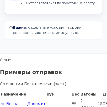
Выставляется счет по простоям на оплату
Важно:
отдельные условия и сроки
согласовываются индивидуально.
Опыт
Примеры отправок
Со станции Белынковичи (эксп.)
Назначение
Груз
Вес
Вагоны
Д
2
ст. Весна
Доломит
85 т
26.0
вагона