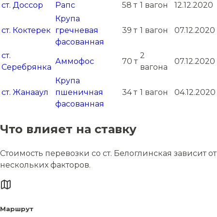
ст. Доссор
Рапс
58 т
1 вагон
12.12.2020
Крупа
ст. Коктерек
гречневая
39 т
1 вагон
07.12.2020
фасованная
ст.
2
Аммофос
70 т
07.12.2020
Серебрянка
вагона
Крупа
ст. Жанааул
пшеничная
34 т
1 вагон
04.12.2020
фасованная
Что влияет на ставку
Стоимость перевозки со ст. Белоглинская зависит от
нескольких факторов.
Маршрут