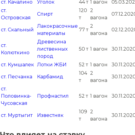
ст. Качалино
Уголок
44 т
1 вагон
05.03.202
ст.
120
2
Спирт
07.12.202
Островская
т
вагона
Лакокрасочные
2
ст. Скальный
77 т
02.12.202
материалы
вагона
Древесина
ст.
лиственных
50 т
1 вагон
30.11.202
Колюткино
пород
ст. Кумшалек
Лотки ЖБИ
52 т
1 вагон
30.11.202
104
2
ст. Песчанка
Карбамид
30.11.202
т
вагона
ст.
Половинка-
Профнастил
52 т
1 вагон
30.11.202
Чусовская
109
2
ст. Муртыгит
Известняк
30.11.202
т
вагона
Что влияет на ставку