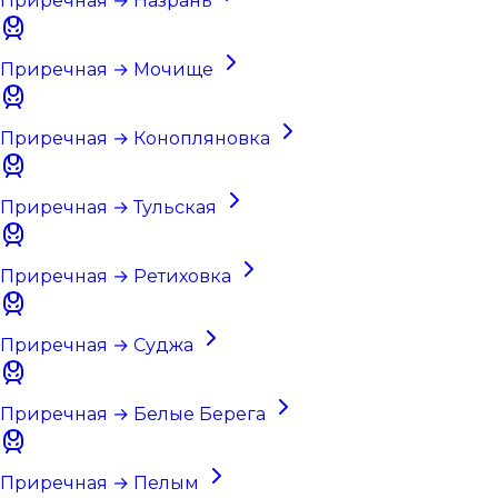
Приречная → Назрань
Приречная → Мочище
Приречная → Конопляновка
Приречная → Тульская
Приречная → Ретиховка
Приречная → Суджа
Приречная → Белые Берега
Приречная → Пелым