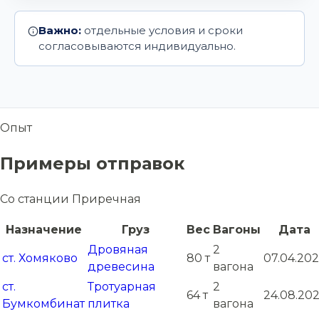
Важно:
отдельные условия и сроки
согласовываются индивидуально.
Опыт
Примеры отправок
Со станции Приречная
Назначение
Груз
Вес
Вагоны
Дата
Дровяная
2
ст. Хомяково
80 т
07.04.20
древесина
вагона
ст.
Тротуарная
2
64 т
24.08.202
Бумкомбинат
плитка
вагона