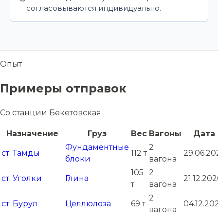
согласовываются индивидуально.
Опыт
Примеры отправок
Со станции Бекетовская
Назначение
Груз
Вес
Вагоны
Дата
Фундаментные
2
ст. Тамды
112 т
29.06.20
блоки
вагона
105
2
ст. Уголки
Глина
21.12.20
т
вагона
2
ст. Бурул
Целлюлоза
69 т
04.12.20
вагона