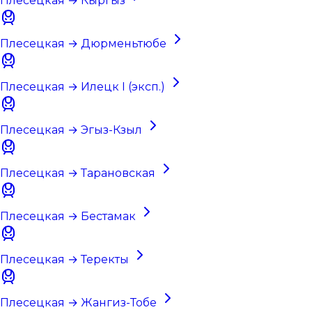
Плесецкая → Кыргыз
Плесецкая → Дюрменьтюбе
Плесецкая → Илецк I (эксп.)
Плесецкая → Эгыз-Кзыл
Плесецкая → Тарановская
Плесецкая → Бестамак
Плесецкая → Теректы
Плесецкая → Жангиз-Тобе