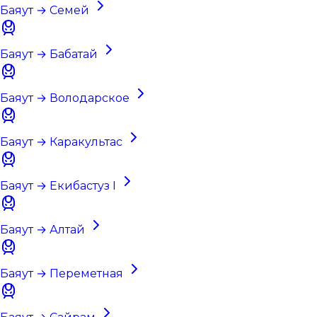
Баяут → Семей
Баяут → Бабатай
Баяут → Володарское
Баяут → Каракультас
Баяут → Екибастуз I
Баяут → Алтай
Баяут → Переметная