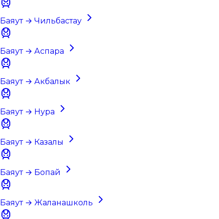
Баяут → Чильбастау
Баяут → Аспара
Баяут → Акбалык
Баяут → Нура
Баяут → Казалы
Баяут → Бопай
Баяут → Жаланашколь