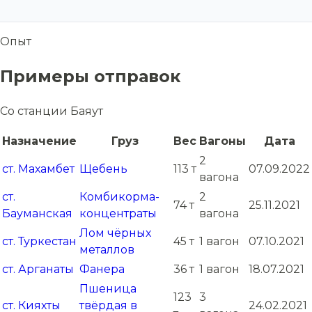
Опыт
Примеры отправок
Со станции Баяут
Назначение
Груз
Вес
Вагоны
Дата
2
ст. Махамбет
Щебень
113 т
07.09.2022
вагона
ст.
Комбикорма-
2
74 т
25.11.2021
Бауманская
концентраты
вагона
Лом чёрных
ст. Туркестан
45 т
1 вагон
07.10.2021
металлов
ст. Арганаты
Фанера
36 т
1 вагон
18.07.2021
Пшеница
123
3
ст. Кияхты
твёрдая в
24.02.2021