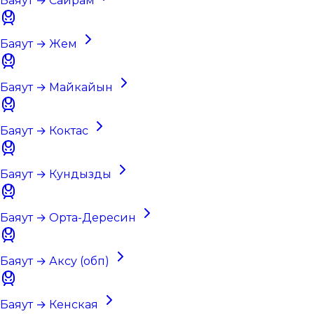
Баяут → Сайрам
Баяут → Жем
Баяут → Майкайын
Баяут → Коктас
Баяут → Кундызды
Баяут → Орта-Дересин
Баяут → Аксу (обп)
Баяут → Кенская