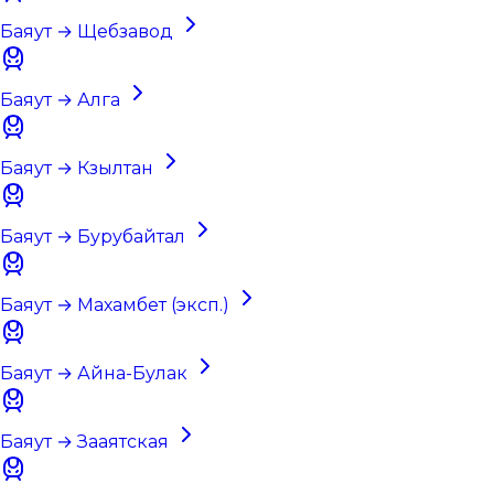
Баяут → Щебзавод
Баяут → Алга
Баяут → Кзылтан
Баяут → Бурубайтал
Баяут → Махамбет (эксп.)
Баяут → Айна-Булак
Баяут → Зааятская