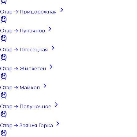
Отар → Придорожная
Отар → Лукоянов
Отар → Плесецкая
Отар → Жипхеген
Отар → Майкоп
Отар → Полуночное
Отар → Заячья Горка