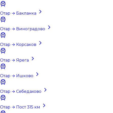
Отар → Бакланка
Отар → Виноградово
Отар → Корсаков
Отар → Ярега
Отар → Ишково
Отар → Себедахово
Отар → Пост 315 км