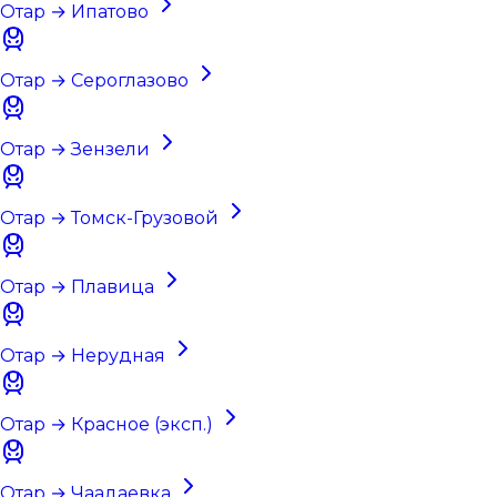
Отар → Ипатово
Отар → Сероглазово
Отар → Зензели
Отар → Томск-Грузовой
Отар → Плавица
Отар → Нерудная
Отар → Красное (эксп.)
Отар → Чаадаевка