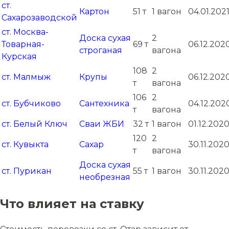
ст.
Картон
51 т
1 вагон
04.01.202
Сахарозаводской
ст. Москва-
Доска сухая
2
Товарная-
69 т
06.12.202
строганая
вагона
Курская
108
2
ст. Малмыж
Крупы
06.12.202
т
вагона
106
2
ст. Бубчиково
Сантехника
04.12.202
т
вагона
ст. Белый Ключ
Сваи ЖБИ
32 т
1 вагон
01.12.202
120
2
ст. Кувыкта
Сахар
30.11.202
т
вагона
Доска сухая
ст. Пурикан
55 т
1 вагон
30.11.202
необрезная
Что влияет на ставку