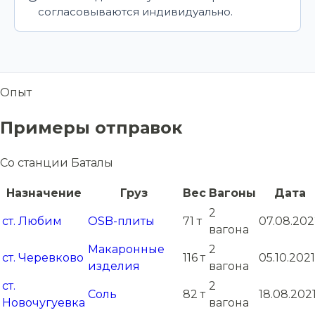
согласовываются индивидуально.
Опыт
Примеры отправок
Со станции Баталы
Назначение
Груз
Вес
Вагоны
Дата
2
ст. Любим
OSB-плиты
71 т
07.08.20
вагона
Макаронные
2
ст. Черевково
116 т
05.10.2021
изделия
вагона
ст.
2
Соль
82 т
18.08.202
Новочугуевка
вагона