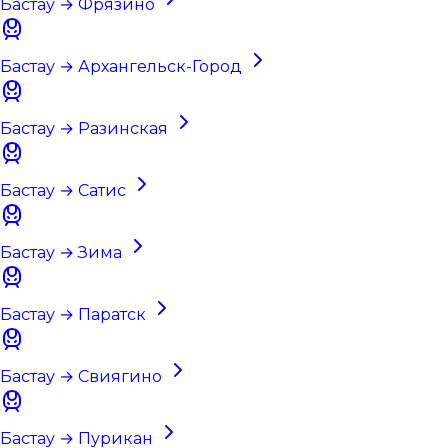
Бастау → Фрязино
Бастау → Архангельск-Город
Бастау → Разинская
Бастау → Сатис
Бастау → Зима
Бастау → Паратск
Бастау → Свиягино
Бастау → Пурикан