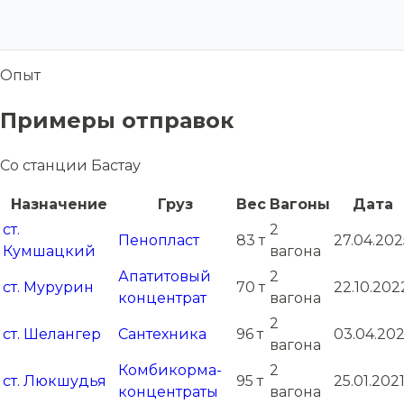
Опыт
Примеры отправок
Со станции Бастау
Назначение
Груз
Вес
Вагоны
Дата
ст.
2
Пенопласт
83 т
27.04.202
Кумшацкий
вагона
Апатитовый
2
ст. Мурурин
70 т
22.10.202
концентрат
вагона
2
ст. Шелангер
Сантехника
96 т
03.04.202
вагона
Комбикорма-
2
ст. Люкшудья
95 т
25.01.202
концентраты
вагона