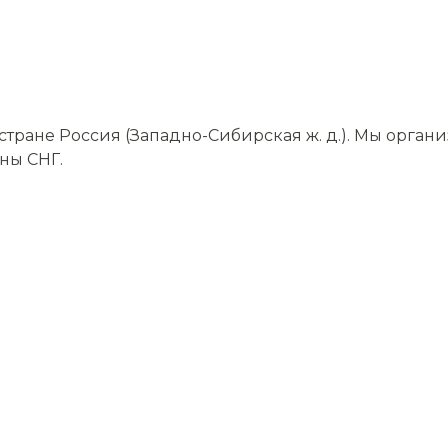
тране Россия (Западно-Сибирская ж. д.). Мы орган
аны СНГ.