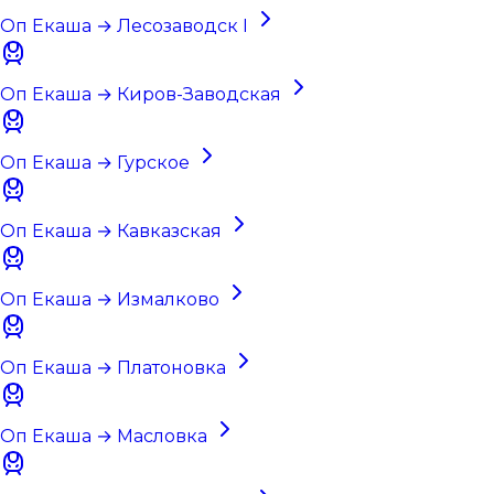
Оп Екаша → Лесозаводск I
Оп Екаша → Киров-Заводская
Оп Екаша → Гурское
Оп Екаша → Кавказская
Оп Екаша → Измалково
Оп Екаша → Платоновка
Оп Екаша → Масловка