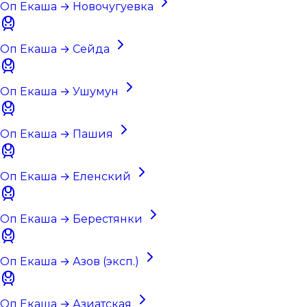
Оп Екаша → Новочугуевка
Оп Екаша → Сейда
Оп Екаша → Ушумун
Оп Екаша → Пашия
Оп Екаша → Еленский
Оп Екаша → Берестянки
Оп Екаша → Азов (эксп.)
Оп Екаша → Азиатская