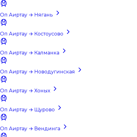
Оп Аиртау → Нягань
Оп Аиртау → Костоусово
Оп Аиртау → Калманка
Оп Аиртау → Новодугинская
Оп Аиртау → Хоных
Оп Аиртау → Щурово
Оп Аиртау → Вендинга