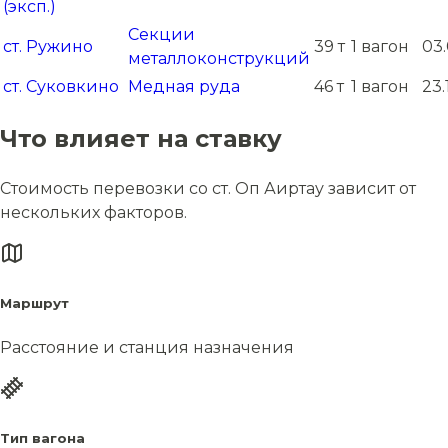
(эксп.)
Секции
ст. Ружино
39 т
1 вагон
03.
металлоконструкций
ст. Суковкино
Медная руда
46 т
1 вагон
23.
Что влияет на ставку
Стоимость перевозки со ст. Оп Аиртау зависит от
нескольких факторов.
Маршрут
Расстояние и станция назначения
Тип вагона