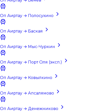
Оп Аиртау → Венев
Оп Аиртау → Полосухино
Оп Аиртау → Баская
Оп Аиртау → Мыс-Чуркин
Оп Аиртау → Порт Оля (эксп.)
Оп Аиртау → Ковылкино
Оп Аиртау → Апсалямово
Оп Аиртау → Денежниково