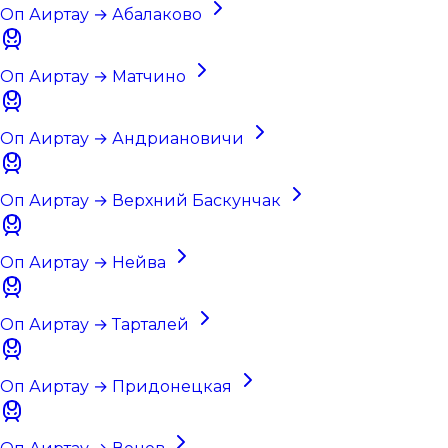
Оп Аиртау → Абалаково
Оп Аиртау → Матчино
Оп Аиртау → Андриановичи
Оп Аиртау → Верхний Баскунчак
Оп Аиртау → Нейва
Оп Аиртау → Тарталей
Оп Аиртау → Придонецкая