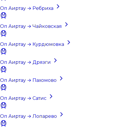
Оп Аиртау → Ребриха
Оп Аиртау → Чайковская
Оп Аиртау → Курдюмовка
Оп Аиртау → Дрязги
Оп Аиртау → Пахомово
Оп Аиртау → Сатис
Оп Аиртау → Лопарево