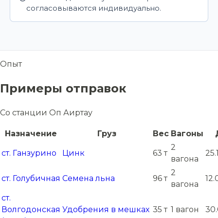
согласовываются индивидуально.
Опыт
Примеры отправок
Со станции Оп Аиртау
Назначение
Груз
Вес
Вагоны
2
ст. Ганзурино
Цинк
63 т
25.
вагона
2
ст. Голубичная
Семена льна
96 т
12.
вагона
ст.
Волгодонская
Удобрения в мешках
35 т
1 вагон
30.