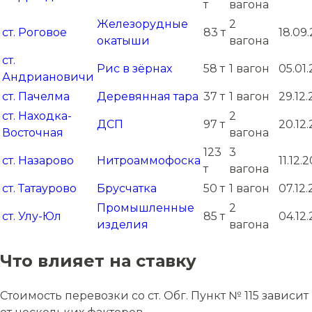
т
вагона
Железорудные
2
ст. Роговое
83 т
18.09
окатыши
вагона
ст.
Рис в зёрнах
58 т
1 вагон
05.01.
Андриановичи
ст. Пачелма
Деревянная тара
37 т
1 вагон
29.12
ст. Находка-
2
ДСП
97 т
20.12
Восточная
вагона
123
3
ст. Назарово
Нитроаммофоска
11.12.
т
вагона
ст. Татаурово
Брусчатка
50 т
1 вагон
07.12
Промышленные
2
ст. Улу-Юл
85 т
04.12
изделия
вагона
Что влияет на ставку
Стоимость перевозки со ст. Обг. Пункт № 115 зависит