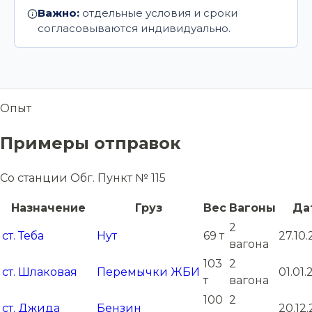
Важно:
отдельные условия и сроки
согласовываются индивидуально.
Опыт
Примеры отправок
Со станции Обг. Пункт № 115
Назначение
Груз
Вес
Вагоны
Да
2
ст. Теба
Нут
69 т
27.10
вагона
103
2
ст. Шлаковая
Перемычки ЖБИ
01.01
т
вагона
100
2
ст. Джида
Бензин
20.12.