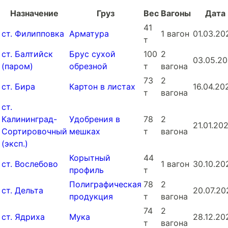
Назначение
Груз
Вес
Вагоны
Дата
41
ст. Филипповка
Арматура
1 вагон
01.03.20
т
ст. Балтийск
Брус сухой
100
2
03.05.2
(паром)
обрезной
т
вагона
73
2
ст. Бира
Картон в листах
16.04.20
т
вагона
ст.
Калининград-
Удобрения в
78
2
21.01.20
Сортировочный
мешках
т
вагона
(эксп.)
Корытный
44
ст. Вослебово
1 вагон
30.10.20
профиль
т
Полиграфическая
78
2
ст. Дельта
20.07.20
продукция
т
вагона
74
2
ст. Ядриха
Мука
28.12.20
т
вагона