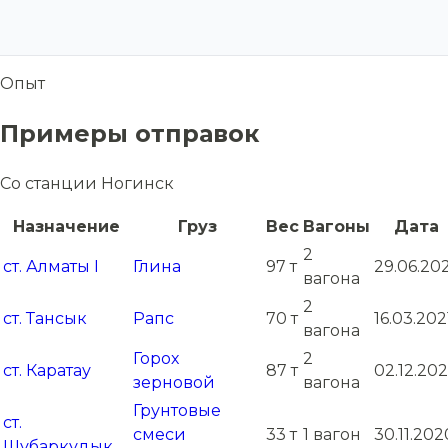
Опыт
Примеры отправок
Со станции Ногинск
Назначение
Груз
Вес
Вагоны
Дата
2
ст. Алматы I
Глина
97 т
29.06.20
вагона
2
ст. Тансык
Рапс
70 т
16.03.202
вагона
Горох
2
ст. Каратау
87 т
02.12.20
зерновой
вагона
Грунтовые
ст.
смеси
33 т
1 вагон
30.11.202
Шубаркудык