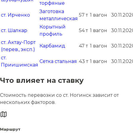
торфяные
Заготовка
ст. Ирченко
57 т
1 вагон
30.11.202
металлическая
Корытный
ст. Шалкар
54 т
1 вагон
30.11.202
профиль
ст. Актау-Порт
Карбамид
47 т
1 вагон
30.11.202
(перев., эксп.)
ст.
Сетка стальная
43 т
1 вагон
30.11.202
Приишимская
Что влияет на ставку
Стоимость перевозки со ст. Ногинск зависит от
нескольких факторов.
Маршрут