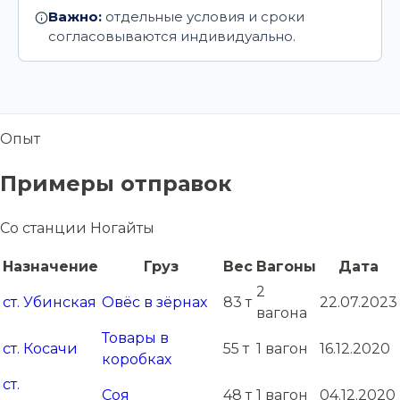
Важно:
отдельные условия и сроки
согласовываются индивидуально.
Опыт
Примеры отправок
Со станции Ногайты
Назначение
Груз
Вес
Вагоны
Дата
2
ст. Убинская
Овёс в зёрнах
83 т
22.07.2023
вагона
Товары в
ст. Косачи
55 т
1 вагон
16.12.2020
коробках
ст.
Соя
48 т
1 вагон
04.12.2020