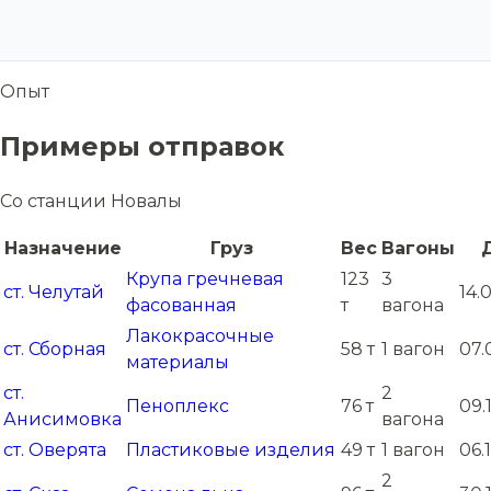
Опыт
Примеры отправок
Со станции Новалы
Назначение
Груз
Вес
Вагоны
Крупа гречневая
123
3
ст. Челутай
14.
фасованная
т
вагона
Лакокрасочные
ст. Сборная
58 т
1 вагон
07.
материалы
ст.
2
Пеноплекс
76 т
09.
Анисимовка
вагона
ст. Оверята
Пластиковые изделия
49 т
1 вагон
06.
2