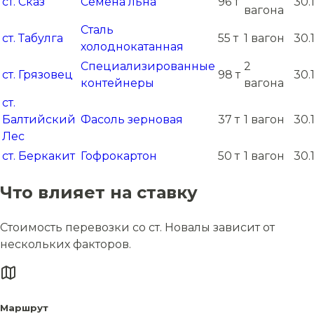
ст. Сказ
Семена льна
96 т
30.
вагона
Сталь
ст. Табулга
55 т
1 вагон
30.
холоднокатанная
Специализированные
2
ст. Грязовец
98 т
30.
контейнеры
вагона
ст.
Балтийский
Фасоль зерновая
37 т
1 вагон
30.
Лес
ст. Беркакит
Гофрокартон
50 т
1 вагон
30.
Что влияет на ставку
Стоимость перевозки со ст. Новалы зависит от
нескольких факторов.
Маршрут