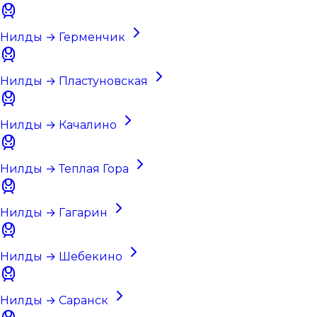
Нилды → Герменчик
Нилды → Пластуновская
Нилды → Качалино
Нилды → Теплая Гора
Нилды → Гагарин
Нилды → Шебекино
Нилды → Саранск