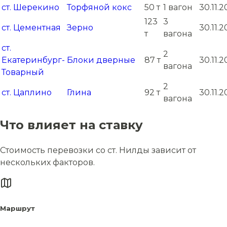
ст. Шерекино
Торфяной кокс
50 т
1 вагон
30.11.
123
3
ст. Цементная
Зерно
30.11.
т
вагона
ст.
2
Екатеринбург-
Блоки дверные
87 т
30.11.
вагона
Товарный
2
ст. Цаплино
Глина
92 т
30.11.
вагона
Что влияет на ставку
Стоимость перевозки со ст. Нилды зависит от
нескольких факторов.
Маршрут