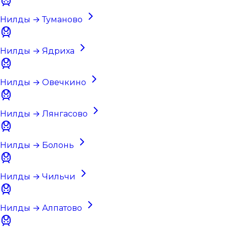
Нилды → Туманово
Нилды → Ядриха
Нилды → Овечкино
Нилды → Лянгасово
Нилды → Болонь
Нилды → Чильчи
Нилды → Алпатово