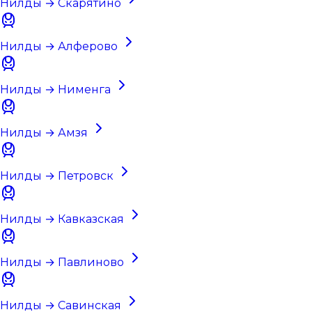
Нилды → Скарятино
Нилды → Алферово
Нилды → Нименга
Нилды → Амзя
Нилды → Петровск
Нилды → Кавказская
Нилды → Павлиново
Нилды → Савинская