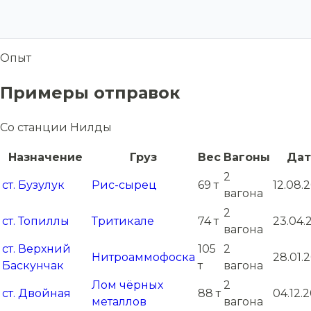
Опыт
Примеры отправок
Со станции Нилды
Назначение
Груз
Вес
Вагоны
Дат
2
ст. Бузулук
Рис-сырец
69 т
12.08.
вагона
2
ст. Топиллы
Тритикале
74 т
23.04.
вагона
ст. Верхний
105
2
Нитроаммофоска
28.01.
Баскунчак
т
вагона
Лом чёрных
2
ст. Двойная
88 т
04.12.
металлов
вагона