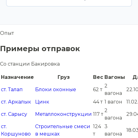
Опыт
Примеры отправок
Со станции Бакировка
Назначение
Груз
Вес
Вагоны
Д
2
ст. Талап
Блоки оконные
62 т
22.1
вагона
ст. Аркалык
Цинк
44 т
1 вагон
11.0
2
ст. Сарысу
Металлоконструкции
117 т
29.0
вагона
ст.
Строительные смеси
124
3
18.0
Коршуново
в мешках
т
вагона