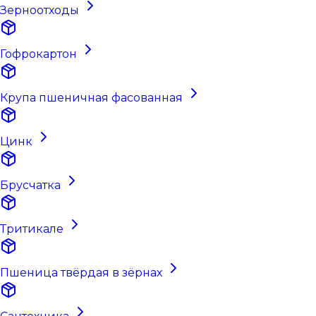
Зерноотходы
Гофрокартон
Крупа пшеничная фасованная
Цинк
Брусчатка
Тритикале
Пшеница твёрдая в зёрнах