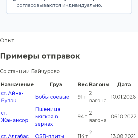
согласовываются индивидуально.
Опыт
Примеры отправок
Со станции Байчурово
Назначение
Груз
Вес
Вагоны
Дата
ст. Айна-
2
Бобы соевые
91 т
10.01.2026
Булак
вагона
Пшеница
ст.
2
мягкая в
94 т
06.10.2022
Жамансор
вагона
зёрнах
2
ст. Алгабас
OSB-плиты
114 т
13.08.2021