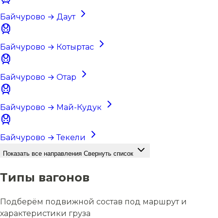
Байчурово → Даут
Байчурово → Котыртас
Байчурово → Отар
Байчурово → Май-Кудук
Байчурово → Текели
Показать все направления
Свернуть список
Типы вагонов
Подберём подвижной состав под маршрут и
характеристики груза