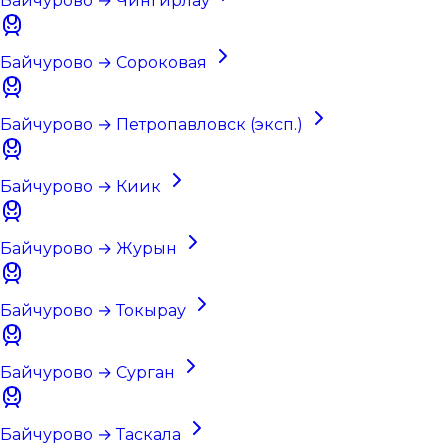
Байчурово → Чингирлау
Байчурово → Сороковая
Байчурово → Петропавловск (эксп.)
Байчурово → Киик
Байчурово → Журын
Байчурово → Токырау
Байчурово → Сурган
Байчурово → Таскала