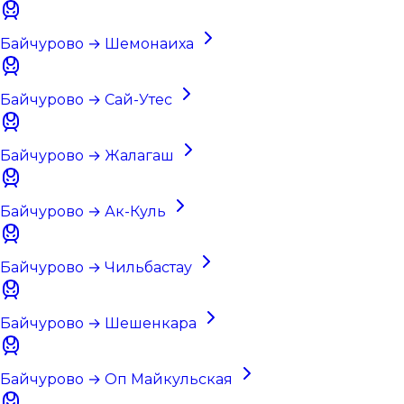
Байчурово → Шемонаиха
Байчурово → Сай-Утес
Байчурово → Жалагаш
Байчурово → Ак-Куль
Байчурово → Чильбастау
Байчурово → Шешенкара
Байчурово → Оп Майкульская