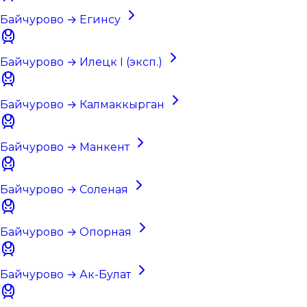
Байчурово → Егинсу
Байчурово → Илецк I (эксп.)
Байчурово → Калмаккырган
Байчурово → Манкент
Байчурово → Соленая
Байчурово → Опорная
Байчурово → Ак-Булат