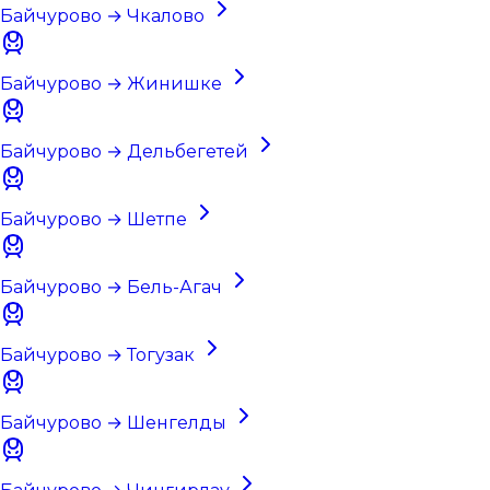
Байчурово → Чкалово
Байчурово → Жинишке
Байчурово → Дельбегетей
Байчурово → Шетпе
Байчурово → Бель-Агач
Байчурово → Тогузак
Байчурово → Шенгелды