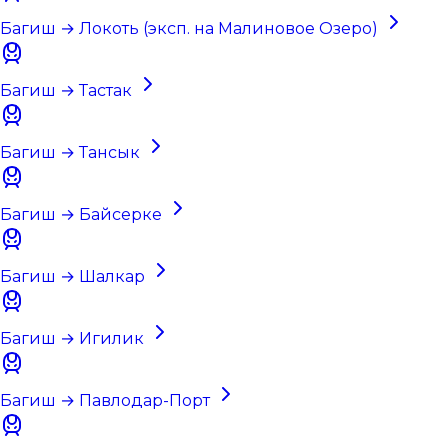
Багиш → Локоть (эксп. на Малиновое Озеро)
Багиш → Тастак
Багиш → Тансык
Багиш → Байсерке
Багиш → Шалкар
Багиш → Игилик
Багиш → Павлодар-Порт