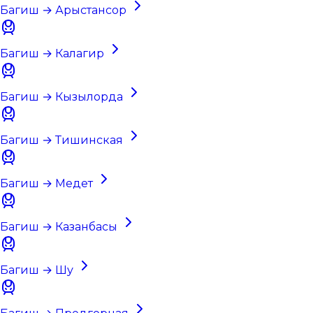
Багиш → Арыстансор
Багиш → Калагир
Багиш → Кызылорда
Багиш → Тишинская
Багиш → Медет
Багиш → Казанбасы
Багиш → Шу