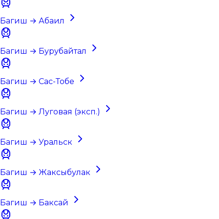
Багиш → Абаил
Багиш → Бурубайтал
Багиш → Сас-Тобе
Багиш → Луговая (эксп.)
Багиш → Уральск
Багиш → Жаксыбулак
Багиш → Баксай