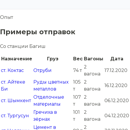
Опыт
Примеры отправок
Со станции Багиш
Назначение
Груз
Вес
Вагоны
Дата
2
ст. Коктас
Отруби
74 т
17.12.2020
вагона
ст. Айтеке
Руды цветных
105
2
16.12.2020
Би
металлов
т
вагона
Отделочные
107
2
ст. Шымкент
06.12.2020
материалы
т
вагона
Гречиха в
101
2
ст. Тургусун
04.12.2020
зёрнах
т
вагона
Цемент в
2