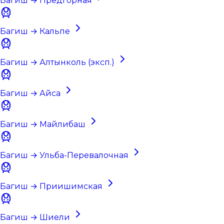
Багиш → Предгорная
Багиш → Кальпе
Багиш → Алтынколь (эксп.)
Багиш → Айса
Багиш → Майлибаш
Багиш → Ульба-Перевалочная
Багиш → Приишимская
Багиш → Шиели