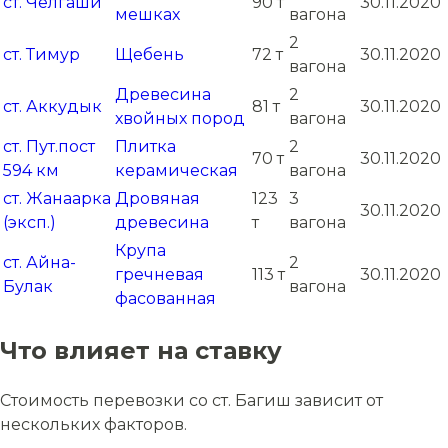
ст. Челгаши
90 т
30.11.2020
мешках
вагона
2
ст. Тимур
Щебень
72 т
30.11.2020
вагона
Древесина
2
ст. Аккудык
81 т
30.11.2020
хвойных пород
вагона
ст. Пут.пост
Плитка
2
70 т
30.11.2020
594 км
керамическая
вагона
ст. Жанаарка
Дровяная
123
3
30.11.2020
(эксп.)
древесина
т
вагона
Крупа
ст. Айна-
2
гречневая
113 т
30.11.2020
Булак
вагона
фасованная
Что влияет на ставку
Стоимость перевозки со ст. Багиш зависит от
нескольких факторов.