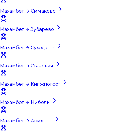
Махамбет → Симаково
Махамбет → Зубарево
Махамбет → Суходрев
Махамбет → Становая
Махамбет → Княжпогост
Махамбет → Нибель
Махамбет → Авилово