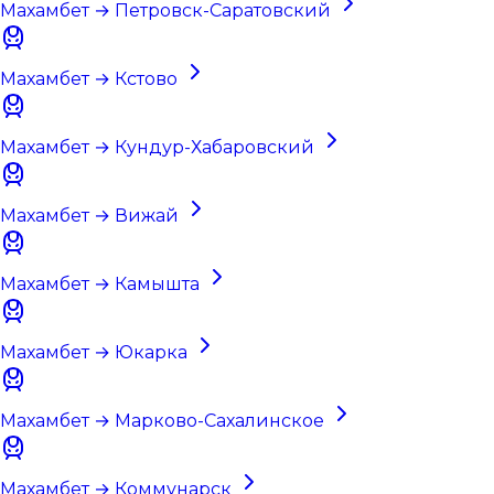
Махамбет → Петровск-Саратовский
Махамбет → Кстово
Махамбет → Кундур-Хабаровский
Махамбет → Вижай
Махамбет → Камышта
Махамбет → Юкарка
Махамбет → Марково-Сахалинское
Махамбет → Коммунарск