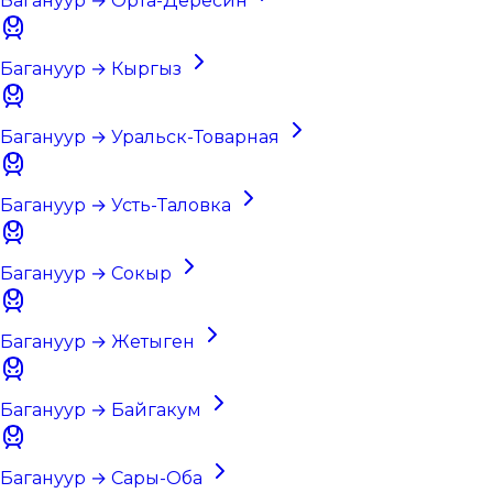
Багануур → Орта-Дересин
Багануур → Кыргыз
Багануур → Уральск-Товарная
Багануур → Усть-Таловка
Багануур → Сокыр
Багануур → Жетыген
Багануур → Байгакум
Багануур → Сары-Оба