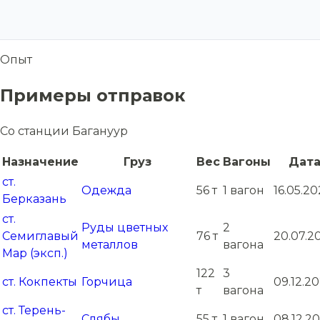
Опыт
Примеры отправок
Со станции Багануур
Назначение
Груз
Вес
Вагоны
Дат
ст.
Одежда
56 т
1 вагон
16.05.20
Берказань
ст.
Руды цветных
2
Семиглавый
76 т
20.07.2
металлов
вагона
Мар (эксп.)
122
3
ст. Кокпекты
Горчица
09.12.2
т
вагона
ст. Терень-
Слябы
55 т
1 вагон
08.12.2