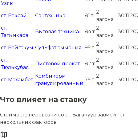
Узяк
2
ст. Баксай
Сантехника
81 т
30.11.20
вагона
ст.
2
Бытовая техника
84 т
30.11.20
Тагынкара
вагона
2
ст. Байгакум
Сульфат аммония
95 т
30.11.20
вагона
ст.
2
Листовой прокат
82 т
30.11.20
Тюлькубас
вагона
Комбикорм
2
ст. Махамбет
75 т
30.11.20
гранулированный
вагона
Что влияет на ставку
Стоимость перевозки со ст. Багануур зависит от
нескольких факторов.