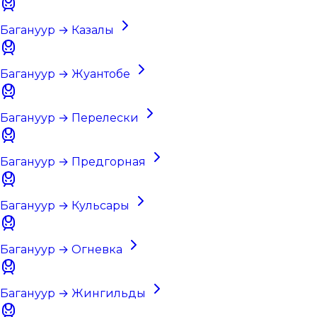
Багануур → Казалы
Багануур → Жуантобе
Багануур → Перелески
Багануур → Предгорная
Багануур → Кульсары
Багануур → Огневка
Багануур → Жингильды