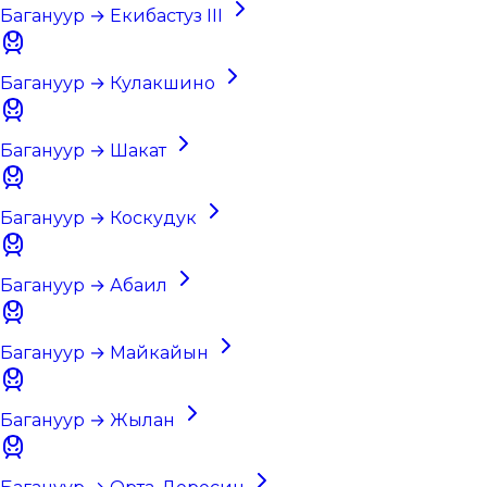
Багануур → Екибастуз III
Багануур → Кулакшино
Багануур → Шакат
Багануур → Коскудук
Багануур → Абаил
Багануур → Майкайын
Багануур → Жылан