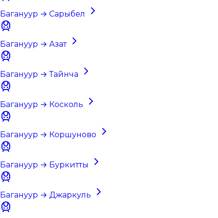
Багануур → Сарыбел
Багануур → Азат
Багануур → Тайнча
Багануур → Коскoль
Багануур → Коршуново
Багануур → Буркитты
Багануур → Джаркуль