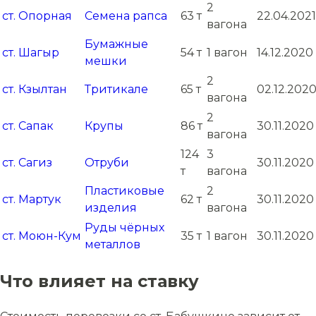
2
ст. Опорная
Семена рапса
63 т
22.04.2021
вагона
Бумажные
ст. Шагыр
54 т
1 вагон
14.12.2020
мешки
2
ст. Кзылтан
Тритикале
65 т
02.12.202
вагона
2
ст. Сапак
Крупы
86 т
30.11.2020
вагона
124
3
ст. Сагиз
Отруби
30.11.2020
т
вагона
Пластиковые
2
ст. Мартук
62 т
30.11.2020
изделия
вагона
Руды чёрных
ст. Моюн-Кум
35 т
1 вагон
30.11.2020
металлов
Что влияет на ставку