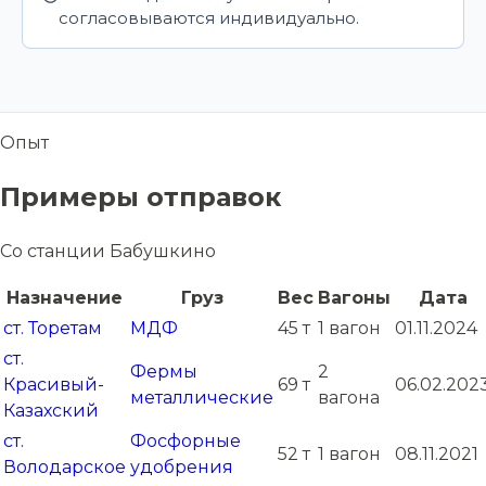
согласовываются индивидуально.
Опыт
Примеры отправок
Со станции Бабушкино
Назначение
Груз
Вес
Вагоны
Дата
ст. Торетам
МДФ
45 т
1 вагон
01.11.2024
ст.
Фермы
2
Красивый-
69 т
06.02.202
металлические
вагона
Казахский
ст.
Фосфорные
52 т
1 вагон
08.11.2021
Володарское
удобрения