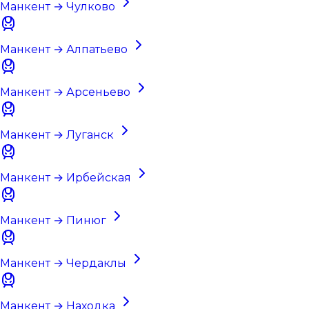
Манкент → Чулково
Манкент → Алпатьево
Манкент → Арсеньево
Манкент → Луганск
Манкент → Ирбейская
Манкент → Пинюг
Манкент → Чердаклы
Манкент → Находка