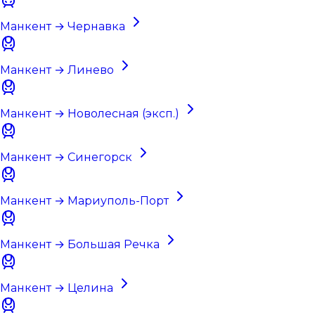
Манкент → Чернавка
Манкент → Линево
Манкент → Новолесная (эксп.)
Манкент → Синегорск
Манкент → Мариуполь-Порт
Манкент → Большая Речка
Манкент → Целина