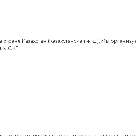
тране Казахстан (Казахстанская ж. д.). Мы организ
аны СНГ.
скаемых к хранению на открытых площадках станции