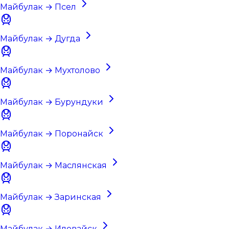
Майбулак → Псел
Майбулак → Дугда
Майбулак → Мухтолово
Майбулак → Бурундуки
Майбулак → Поронайск
Майбулак → Маслянская
Майбулак → Заринская
Майбулак → Иловайск