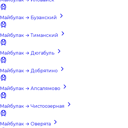
Майбулак → Бузанский
Майбулак → Тиманский
Майбулак → Дюгабуль
Майбулак → Добрятино
Майбулак → Апсалямово
Майбулак → Чистоозерная
Майбулак → Оверята