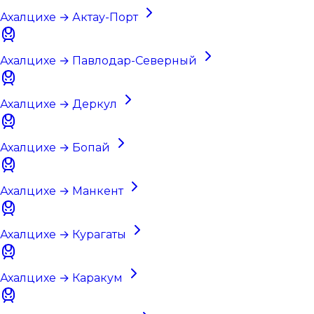
Ахалцихе → Актау-Порт
Ахалцихе → Павлодар-Северный
Ахалцихе → Деркул
Ахалцихе → Бопай
Ахалцихе → Манкент
Ахалцихе → Курагаты
Ахалцихе → Каракум