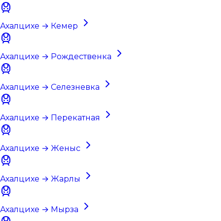
Ахалцихе → Кемер
Ахалцихе → Рождественка
Ахалцихе → Селезневка
Ахалцихе → Перекатная
Ахалцихе → Женыс
Ахалцихе → Жарлы
Ахалцихе → Мырза