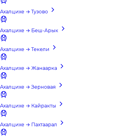
Ахалцихе → Тузово
Ахалцихе → Беш-Арык
Ахалцихе → Текели
Ахалцихе → Жанаарка
Ахалцихе → Зерновая
Ахалцихе → Кайракты
Ахалцихе → Пахтаарал