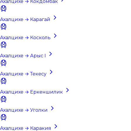
Ахалцихе → Кокдомбак
Ахалцихе → Карагай
Ахалцихе → Коскoль
Ахалцихе → Арыс I
Ахалцихе → Текесу
Ахалцихе → Еркеншилик
Ахалцихе → Уголки
Ахалцихе → Каракия