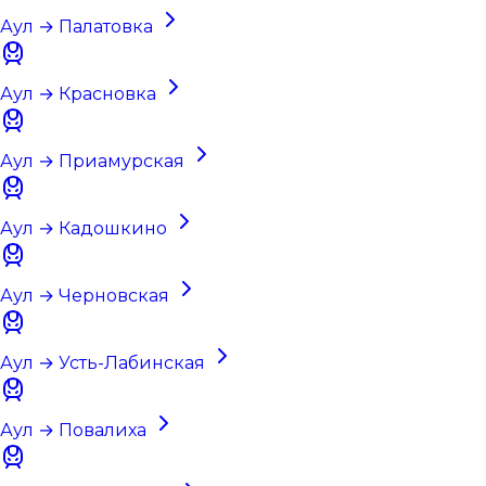
Аул → Палатовка
Аул → Красновка
Аул → Приамурская
Аул → Кадошкино
Аул → Черновская
Аул → Усть-Лабинская
Аул → Повалиха