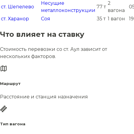
Несущие
2
ст. Шепелево
77 т
05
металлоконструкции
вагона
ст. Харанор
Соя
35 т
1 вагон
19
Что влияет на ставку
Стоимость перевозки со ст. Аул зависит от
нескольких факторов.
Маршрут
Расстояние и станция назначения
Тип вагона