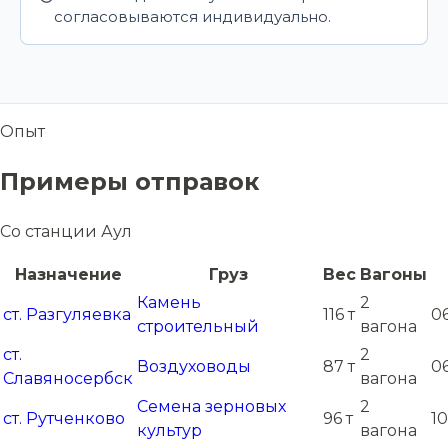
согласовываются индивидуально.
Опыт
Примеры отправок
Со станции Аул
Назначение
Груз
Вес
Вагоны
Камень
2
ст. Разгуляевка
116 т
06
строительный
вагона
ст.
2
Воздуховоды
87 т
06
Славяносербск
вагона
Семена зерновых
2
ст. Рутченково
96 т
10
культур
вагона