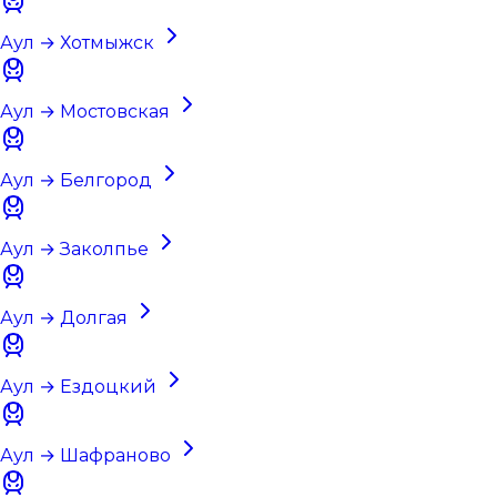
Аул → Хотмыжск
Аул → Мостовская
Аул → Белгород
Аул → Заколпье
Аул → Долгая
Аул → Ездоцкий
Аул → Шафраново