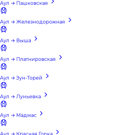
Аул → Пашковская
Аул → Железнодорожная
Аул → Выша
Аул → Платнировская
Аул → Зун-Торей
Аул → Луньевка
Аул → Мадмас
Аул → Красная Горка