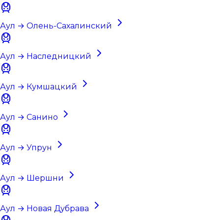
Аул → Олень-Сахалинский
Аул → Наследницкий
Аул → Кумшацкий
Аул → Санино
Аул → Упрун
Аул → Шершни
Аул → Новая Дубрава