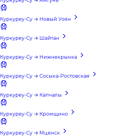
Куркуреу-Су → Амгунь
Куркуреу-Су → Новый Уоян
Куркуреу-Су → Шайтан
Куркуреу-Су → Нижнекрынка
Куркуреу-Су → Сосыка-Ростовская
Куркуреу-Су → Капчалы
Куркуреу-Су → Кромщино
Куркуреу-Су → Мценск