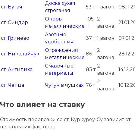
Доска сухая
ст. Бугач
53 т
1 вагон
08.11.2
строганая
Опоры
105
2
ст. Синдор
21.01.2
металлические
т
вагона
Азотные
ст. Гринево
37 т
1 вагон
07.01.
удобрения
Ограждения
2
ст. Николайчук
86 т
28.12.
металлические
вагона
Смазочные
2
ст. Антипиха
83 т
14.12.
материалы
вагона
2
ст. Чепца
Чугун в чушках
76 т
10.12.
вагона
Что влияет на ставку
Стоимость перевозки со ст. Куркуреу-Су зависит от
нескольких факторов.