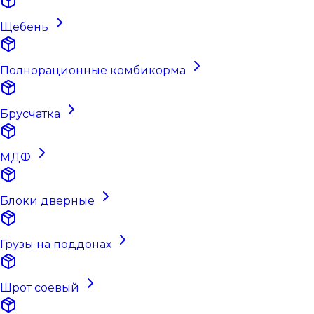
Щебень
Полнорационные комбикорма
Брусчатка
МДФ
Блоки дверные
Грузы на поддонах
Шрот соевый