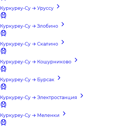
Куркуреу-Су → Уруссу
Куркуреу-Су → Злобино
Куркуреу-Су → Скалино
Куркуреу-Су → Кошурниково
Куркуреу-Су → Бурсак
Куркуреу-Су → Электростанция
Куркуреу-Су → Меленки