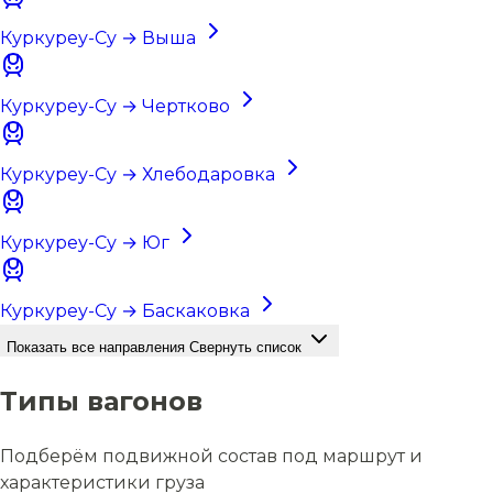
Куркуреу-Су → Выша
Куркуреу-Су → Чертково
Куркуреу-Су → Хлебодаровка
Куркуреу-Су → Юг
Куркуреу-Су → Баскаковка
Показать все направления
Свернуть список
Типы вагонов
Подберём подвижной состав под маршрут и
характеристики груза