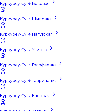
Куркуреу-Су → Боковая
Куркуреу-Су → Шиповка
Куркуреу-Су → Нагутская
Куркуреу-Су → Усинск
Куркуреу-Су → Голофеевка
Куркуреу-Су → Тавричанка
Куркуреу-Су → Елецкая