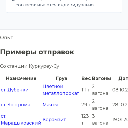
согласовываются индивидуально.
Опыт
Примеры отправок
Со станции Куркуреу-Су
Назначение
Груз
Вес
Вагоны
Дат
Цветной
2
ст. Дубенки
111 т
08.10.
металлопрокат
вагона
2
ст. Кострома
Мачты
79 т
28.10.
вагона
ст.
123
3
Керамзит
19.01.
Марадыковский
т
вагона