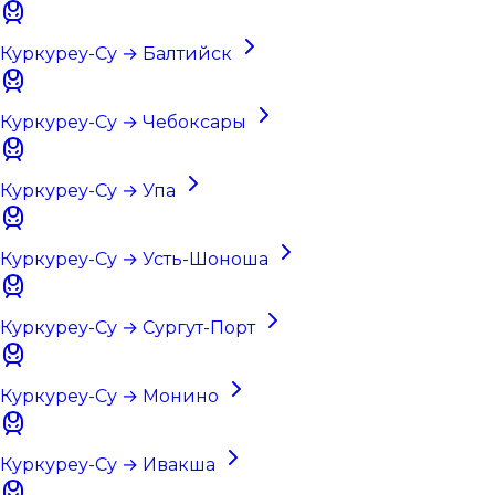
Куркуреу-Су → Балтийск
Куркуреу-Су → Чебоксары
Куркуреу-Су → Упа
Куркуреу-Су → Усть-Шоноша
Куркуреу-Су → Сургут-Порт
Куркуреу-Су → Монино
Куркуреу-Су → Ивакша