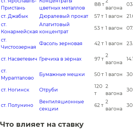
ст. Ярославль-
Концентраты
2
88 т
03
Пристань
цветных металлов
вагона
ст. Джабык
Дюралевый прокат
57 т
1 вагон
21
ст.
Апатитовый
53 т
1 вагон
07
Конармейская
концентрат
ст.
Фасоль зерновая
42 т
1 вагон
23
Чистоозерная
2
ст. Насветевич
Гречиха в зёрнах
97 т
14
вагона
ст.
Бумажные мешки
50 т
1 вагон
30
Мурапталово
120
2
ст. Ногинск
Отруби
30
т
вагона
Вентиляционные
2
ст. Полунино
62 т
30
секции
вагона
Что влияет на ставку