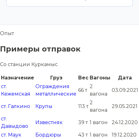
Опыт
Примеры отправок
Со станции Куркамыс
Назначение
Груз
Вес
Вагоны
Дата
ст.
Ограждения
2
66 т
03.09.2021
Кежемская
металлические
вагона
2
ст. Галкино
Крупы
113 т
29.05.2021
вагона
ст.
Известняк
39 т
1 вагон
24.12.2020
Давыдово
ст. Маук
Бордюры
43 т
1 вагон
19.12.2020