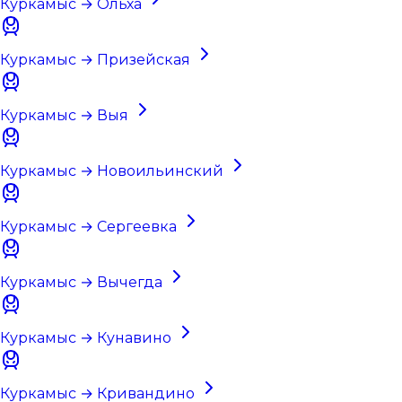
Куркамыс → Ольха
Куркамыс → Призейская
Куркамыс → Выя
Куркамыс → Новоильинский
Куркамыс → Сергеевка
Куркамыс → Вычегда
Куркамыс → Кунавино
Куркамыс → Кривандино