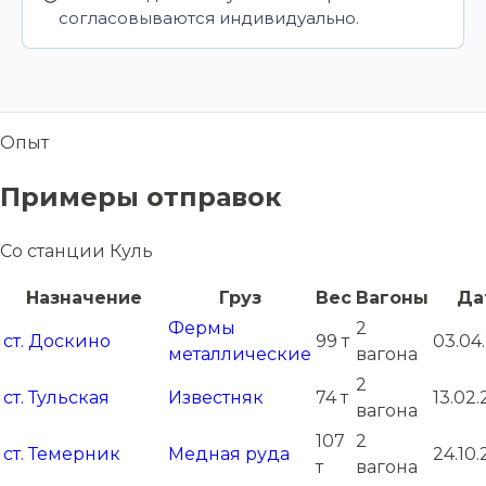
согласовываются индивидуально.
Опыт
Примеры отправок
Со станции Куль
Назначение
Груз
Вес
Вагоны
Да
Фермы
2
ст. Доскино
99 т
03.04
металлические
вагона
2
ст. Тульская
Известняк
74 т
13.02
вагона
107
2
ст. Темерник
Медная руда
24.10.
т
вагона