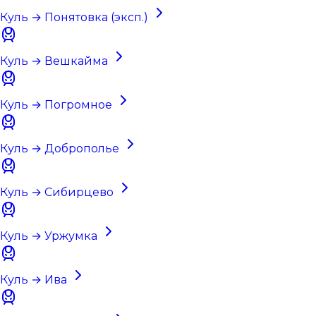
Куль → Понятовка (эксп.)
Куль → Вешкайма
Куль → Погромное
Куль → Доброполье
Куль → Сибирцево
Куль → Уржумка
Куль → Ива