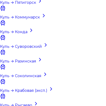
Куль → Пятигорск
Куль → Коммунарск
Куль → Конда
Куль → Суворовский
Куль → Разинская
Куль → Соколинская
Куль → Крабовая (эксп.)
Куль → Рысаево