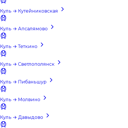
Куль → Кутейниковская
Куль → Апсалямово
Куль → Теткино
Куль → Светлополянск
Куль → Пибаньшур
Куль → Молвино
Куль → Давыдово