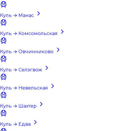
Куль → Манас
Куль → Комсомольская
Куль → Овчинниково
Куль → Селэгвож
Куль → Невельская
Куль → Шахтер
Куль → Едва