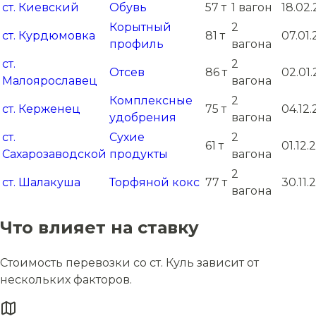
ст. Киевский
Обувь
57 т
1 вагон
18.02.
Корытный
2
ст. Курдюмовка
81 т
07.01.
профиль
вагона
ст.
2
Отсев
86 т
02.01.
Малоярославец
вагона
Комплексные
2
ст. Керженец
75 т
04.12
удобрения
вагона
ст.
Сухие
2
61 т
01.12.
Сахарозаводской
продукты
вагона
2
ст. Шалакуша
Торфяной кокс
77 т
30.11.
вагона
Что влияет на ставку
Стоимость перевозки со ст. Куль зависит от
нескольких факторов.