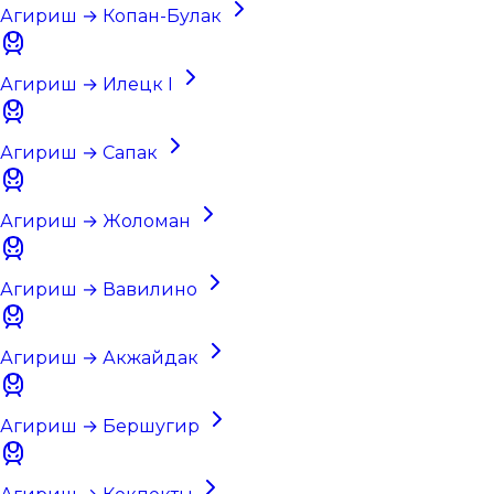
Агириш → Копан-Булак
Агириш → Илецк I
Агириш → Сапак
Агириш → Жоломан
Агириш → Вавилино
Агириш → Акжайдак
Агириш → Бершугир