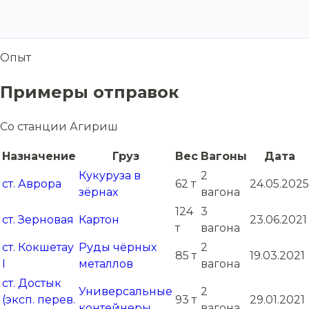
Опыт
Примеры отправок
Со станции Агириш
Назначение
Груз
Вес
Вагоны
Дата
Кукуруза в
2
ст. Аврора
62 т
24.05.2025
зёрнах
вагона
124
3
ст. Зерновая
Картон
23.06.2021
т
вагона
ст. Кокшетау
Руды чёрных
2
85 т
19.03.2021
I
металлов
вагона
ст. Достык
Универсальные
2
(эксп. перев.
93 т
29.01.2021
контейнеры
вагона