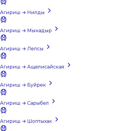
Агириш → Нилды
Агириш → Мынадыр
Агириш → Лепсы
Агириш → Ащелисайская
Агириш → Буйрек
Агириш → Сарыбел
Агириш → Шоптыхак