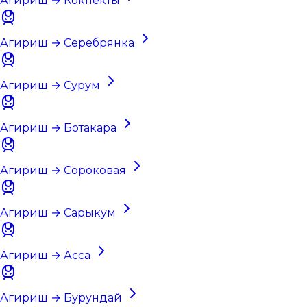
Агириш → Кокпекты
Агириш → Серебрянка
Агириш → Сурум
Агириш → Ботакара
Агириш → Сороковая
Агириш → Сарыкум
Агириш → Асса
Агириш → Бурундай