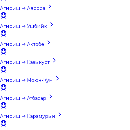
Агириш → Аврора
Агириш → Ушбийк
Агириш → Актобе
Агириш → Казыкурт
Агириш → Моюн-Кум
Агириш → Атбасар
Агириш → Карамурын