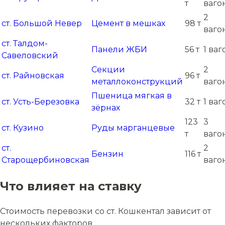
т
ваго
2
ст. Большой Невер
Цемент в мешках
98 т
ваго
ст. Талдом-
Панели ЖБИ
56 т
1 ваг
Савеловский
Секции
2
ст. Райновская
96 т
металлоконструкций
ваго
Пшеница мягкая в
ст. Усть-Березовка
32 т
1 ваг
зёрнах
123
3
ст. Кузино
Руды марганцевые
т
ваго
ст.
2
Бензин
116 т
Старощербиновская
ваго
Что влияет на ставку
Стоимость перевозки со ст. Кошкентал зависит от
нескольких факторов.