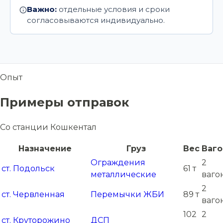
Важно:
отдельные условия и сроки
согласовываются индивидуально.
Опыт
Примеры отправок
Со станции Кошкентал
Назначение
Груз
Вес
Ваг
Ограждения
2
ст. Подольск
61 т
металлические
ваго
2
ст. Червленная
Перемычки ЖБИ
89 т
ваго
102
2
ст. Круторожино
ДСП